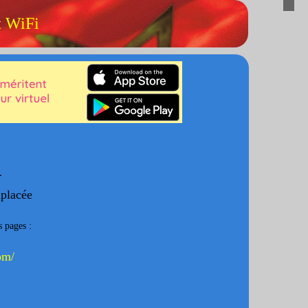
t WiFi
4
mplacée
s pages :
om/