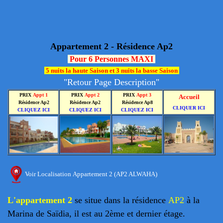
Appartement 2 - Résidence Ap2
Pour 6 Personnes MAXI
5 nuits la haute Saison et 3 nuits la basse Saison
"
Retour Page Description
"
PRIX
Appt 1
PRIX
Appt 2
PRIX
Appt 3
Accueil
Résidence Ap2
Résidence Ap2
Résidence Ap8
CLIQUER ICI
CLIQUEZ ICI
CLIQUEZ ICI
CLIQUEZ ICI
Voir Localisation Appartement 2 (AP2 ALWAHA)
L'appartement 2
se situe dans la résidence
AP2
à la
Marina de Saïdia, il est au 2ème et dernier étage.